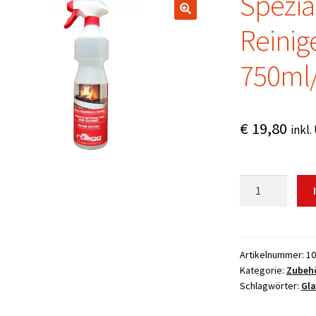
Spezia
Reinig
750ml/
€
19,80
inkl.
Spezial
Keramikglas-
Reiniger
inkl.
Sprühkopf,
Artikelnummer:
10
Kategorie:
Zubeh
750ml/1
Schlagwörter:
Gla
Flasche
Menge