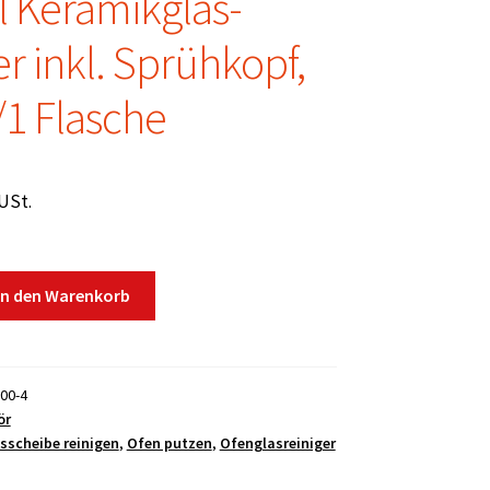
l Keramikglas-
er inkl. Sprühkopf,
1 Flasche
 USt.
In den Warenkorb
00-4
ör
sscheibe reinigen
,
Ofen putzen
,
Ofenglasreiniger