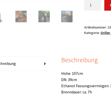
Totem
Ethanol
Feuerstelle
Menge
Artikelnummer:
10
Kategorie:
Grille
Beschreibung
chreibung
Höhe: 107cm
DN: 39cm
Ethanol Fassungsvermögen: 3
Brenndauer: ca. 7h