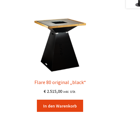
Flare 80 original „black“
€
2.515,00
inkl. USt.
In den Warenkorb
nne:
Dieses
Produkt
weist