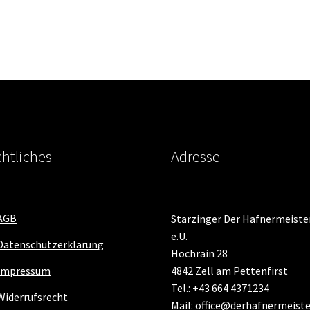
mehrere
Varianten
auf.
a
Die
Optionen
können
auf
der
Produktseite
gewählt
htliches
Adresse
werden
AGB
Starzinger Der Hafnermeiste
e.U.
Datenschutzerklärung
Hochrain 28
Impressum
4842 Zell am Pettenfirst
Tel.:
+43 664 4371234
Widerrufsrecht
Mail:
office@derhafnermeiste