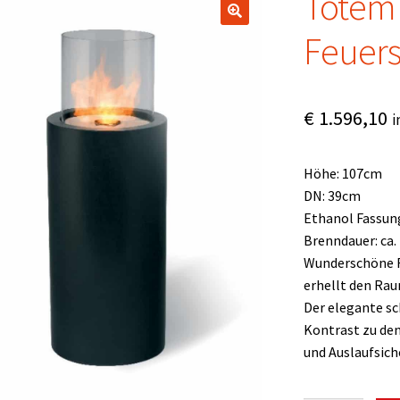
Totem 
Feuers
€
1.596,10
i
Höhe: 107cm
DN: 39cm
Ethanol Fassun
Brenndauer: ca.
Wunderschöne 
erhellt den Rau
Der elegante sc
Kontrast zu de
und Auslaufsich