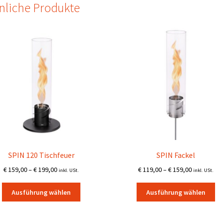
nliche Produkte
SPIN 120 Tischfeuer
SPIN Fackel
Preisspanne:
Preisspa
€
159,00
–
€
199,00
€
119,00
–
€
159,00
inkl. USt.
inkl. USt.
€ 159,00
€ 119,00
Dieses
bis
bis
Ausführung wählen
Ausführung wählen
Produkt
€ 199,00
€ 159,00
weist