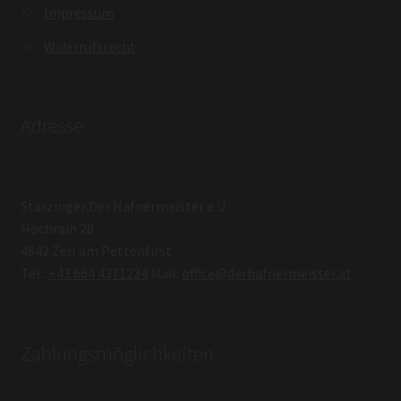
Impressum
Widerrufsrecht
Adresse
Starzinger Der Hafnermeister e.U.
Hochrain 28
4842 Zell am Pettenfirst
Tel.:
+43 664 4371234
Mail:
office@derhafnermeister.at
Zahlungsmöglichkeiten