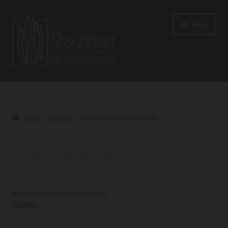
Zur
Zum
Menü
Navigation
Inhalt
springen
springen
Home
Shop
Start
Zubehör
Holzkorb imitiertes Leder
Griller und Designfeuerstellen
Unsere Kategorien
Zubehör
Griller und Designfeuerstellen
Zubehör