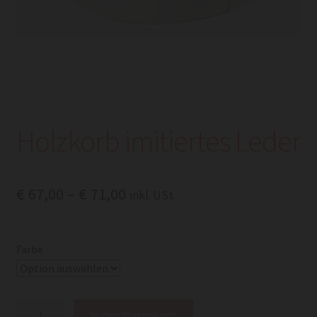
Holzkorb imitiertes Leder
Preisspanne:
€
67,00
–
€
71,00
inkl. USt.
€ 67,00
bis
Farbe
€ 71,00
Holzkorb
In den Warenkorb